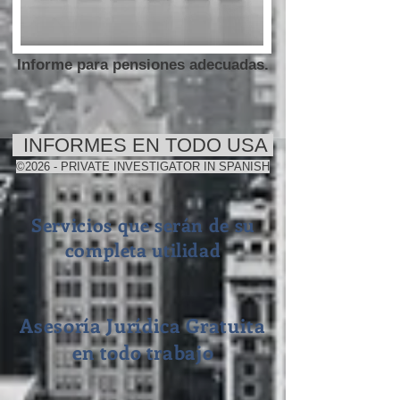
Informe para pensiones adecuadas.
INFORMES EN TODO USA
©2026 - PRIVATE INVESTIGATOR IN SPANISH
Servicios que
serán
de su
completa utilidad
Asesoría Jurídica Gratuita
en todo trabajo