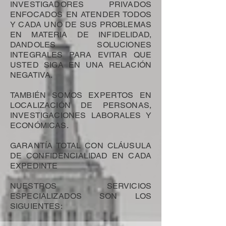
INVESTIGADORES PRIVADOS
ENFOCADOS EN ATENDER TODOS
Y CADA UNO DE SUS PROBLEMAS
EN MATERIA DE INFIDELIDAD,
DANDOLES SOLUCIONES
INTEGRALES PARA EVITAR QUE
USTED SIGA EN UNA RELACIÓN
NEGATIVA.
TAMBIÉN SOMOS EXPERTOS EN
LOCALIZACIÓN DE PERSONAS,
INVESTIGACIONES LABORALES Y
ECONÓMICAS.
GARANTÍA TOTAL CON CLÁUSULA
DE CONFIDENCIALIDAD EN CADA
EXPEDINTE
NUESTROS SERVICIOS
ESPECIALIZADOS SON LOS
SIGUIENTES: