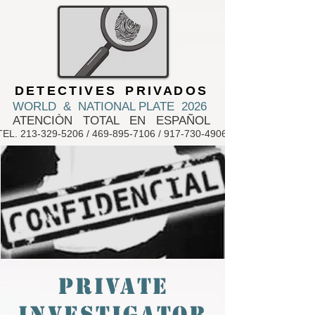
D E T E C T I V E S P R I V A D O S
WORLD & NATIONAL PLATE 2026
ATENCIÒN TOTAL EN ESPAÑOL
TEL.
213-329-5206
/
469-895-7106
/
917-730-4906
PRIVATE
INVESTIGATOR