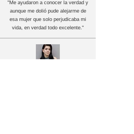
"Me ayudaron a conocer la verdad y
aunque me dolió pude alejarme de
esa mujer que solo perjudicaba mi
vida, en verdad todo excelente."
LISA MÉNDEZ, NV
Ciudad: Las Vegas, NV -
89104
lisa00mendez@mail.com
“Gracias a ellos encontré a mi
marido que se fue hace 3 años, lo
encontré ya con otra mujer y un hijo
chico, así que lo demande por